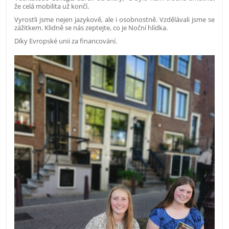
že celá mobilita už končí.
Vyrostli jsme nejen jazykově, ale i osobnostně. Vzdělávali jsme se
zážitkem. Klidně se nás zeptejte, co je Noční hlídka.
Díky Evropské unii za financování.