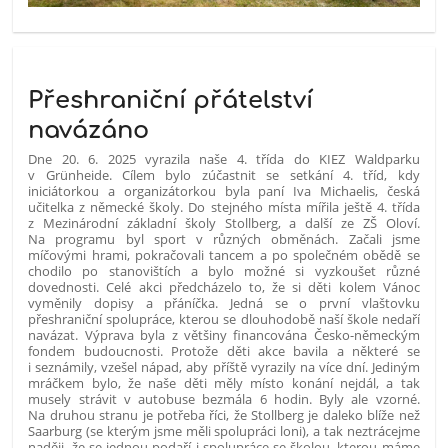
Přeshraniční přátelství
navázáno
Dne 20. 6. 2025 vyrazila naše 4. třída do KIEZ Waldparku
v Grünheide. Cílem bylo zúčastnit se setkání 4. tříd, kdy
iniciátorkou a organizátorkou byla paní Iva Michaelis, česká
učitelka z německé školy. Do stejného místa mířila ještě 4. třída
z Mezinárodní základní školy Stollberg, a další ze ZŠ Oloví.
Na programu byl sport v různých obměnách. Začali jsme
míčovými hrami, pokračovali tancem a po společném obědě se
chodilo po stanovištích a bylo možné si vyzkoušet různé
dovednosti. Celé akci předcházelo to, že si děti kolem Vánoc
vyměnily dopisy a přáníčka. Jedná se o první vlaštovku
přeshraniční spolupráce, kterou se dlouhodobě naší škole nedaří
navázat. Výprava byla z většiny financována Česko-německým
fondem budoucnosti. Protože děti akce bavila a některé se
i seznámily, vzešel nápad, aby příště vyrazily na více dní. Jediným
mráčkem bylo, že naše děti měly místo konání nejdál, a tak
musely strávit v autobuse bezmála 6 hodin. Byly ale vzorné.
Na druhou stranu je potřeba říci, že Stollberg je daleko blíže než
Saarburg (se kterým jsme měli spolupráci loni), a tak neztrácejme
naději, že se jednou podaří i spolupráce se školou, kterou máme