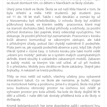
se zkusit domluvit tím, co dětem v hlavičkách ze školy zůstalo.
Úterý jsme trávili ve škole. Škola se od naší lišila hlavně v tom, že
byla střední a měla 1450 studentů. Její studenti jsou
od 11 do 18 let staří. Takže i naši deváťáci a osmáci by už
v Nizozemsku byli středoškoláky. U vchodu školy byl zvláštní
půlkruhový kiosek, ve kterém seděly pracovnice, které mají
na starosti docházku žáků. Evidují příchody a odchody, za pozdní
příchod dostanou žáci papírek, který odevzdají vyučujícímu. Ten
dokazuje, že pozdní příchod byl zaznamenán. Pracovnice v kiosku
kvůli absenci komunikují se zákonnými zástupci, ale také
s příslušnými úřady, pokud žáci chybějí nadměrně či podezřele.
Ptala jsem se, jak vypadá podezřelá absence a prý, když žák chybí
třikrát týdně v různé časy. U tohoto kiosku jste také mohli vidět
„vězení pro mobily“. Jednalo se o systém malých uzamykatelných
skříněk, které sloužily k uskladnění zabavených mobilů. Zabaven
je každý mobil, se kterým Vás vidí učitel, ať už při hodině,
či o přestávku. Mobily jsou zkrátka ve škole zakázány. Stejně jako
žvýkačky. A nekázeň se trestá poškolou.
Třídy se moc neliší od našich, všechny učebny jsou vybavené
interaktivní tabulí. Co ve škole ale nemáme, je bufet, stojan
na motorkové helmy a posilovnu. Jsme-li u stojanů, škola má před
svou budovou obrovský prostor na úschovu kol, zvlášť je
vyhrazen prostor pro kola učitelů. Na kole do školy dojíždí 90 %
dětí a učitelů. I naše děti tak dostaly přidělená kola a do školy si
došlapaly.
Kromě ledolamkových her jsme dopoledne zažili i venkovní hru,