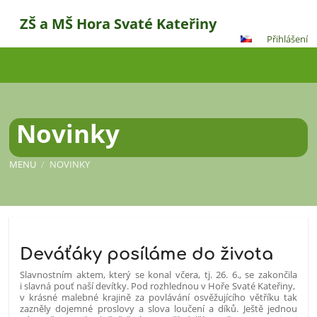
ZŠ a MŠ Hora Svaté Kateřiny
Přihlášení
Novinky
MENU
/
NOVINKY
Novinky
Deváťáky posíláme do života
Slavnostním aktem, který se konal včera, tj. 26. 6., se zakončila
i slavná pouť naší devítky. Pod rozhlednou v Hoře Svaté Kateřiny,
v krásné malebné krajině za povlávání osvěžujícího větříku tak
zazněly dojemné proslovy a slova loučení a díků. Ještě jednou