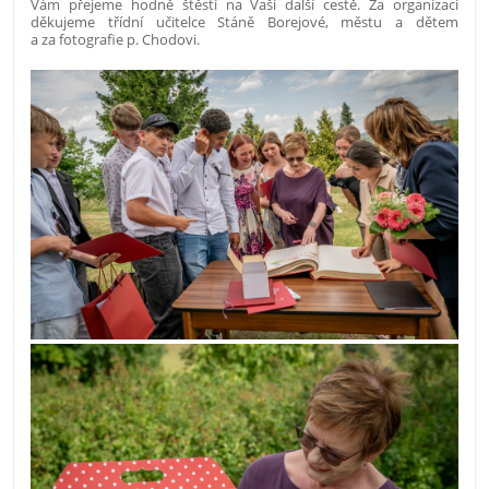
Vám přejeme hodně štěstí na Vaší další cestě. Za organizaci
děkujeme třídní učitelce Stáně Borejové, městu a dětem
a za fotografie p. Chodovi.