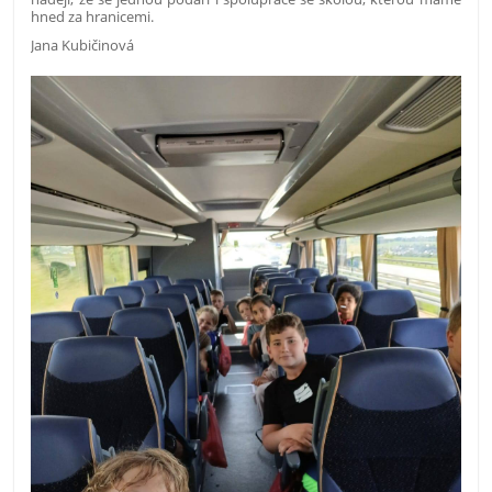
hned za hranicemi.
Jana Kubičinová