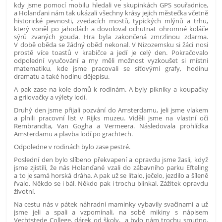
kdy jsme pomocí mobilu hledali ve skupinkách GPS souřadnice,
a Holanďani nám tak ukázali všechny krásy jejich městečka včetně
historické pevnosti, zvedacích mostů, typických mlýnů a trhu,
který voněl po jahodách a dovoloval ochutnat ohromné koláče
sýrů zvaných gouda. Hra byla zakončená zmrzlinou zdarma.
V době oběda se žádný oběd nekonal. V Nizozemsku si žáci nosí
prostě více toastů v krabičce a jedí je celý den. Pokračovalo
odpolední vyučování a my měli možnost vyzkoušet si místní
matematiku, kde jsme pracovali se síťovými grafy, hodinu
dramatu a také hodinu dějepisu.
A pak zase na kole domů k rodinám. A byly pikniky a koupačky
a grilovačky a výlety lodí.
Druhý den jsme přijali pozvání do Amsterdamu, jeli jsme vlakem
a plnili pracovní list v Rijks muzeu. Viděli jsme na vlastní oči
Rembrandta, Van Gogha a Vermeera. Následovala prohlídka
Amsterdamu a plavba lodí po grachtech.
Odpoledne v rodinách bylo zase pestré.
Poslední den bylo slíbeno překvapení a opravdu jsme žasli, když
jsme zjistili, že nás Holanďané vzali do zábavního parku Efteling
a to je samá horská dráha. A pak už se lítalo, ječelo, jezdilo a šíleně
řvalo. Někdo se i bál. Někdo pak i trochu blinkal. Zážitek opravdu
životní.
Na cestu nás v pátek náhradní maminky vybavily svačinami a už
jsme jeli a spali a vzpomínali, na sobě mikiny s nápisem
Vechtstede College, dárek od školy, a bylo nám trochu smutno,