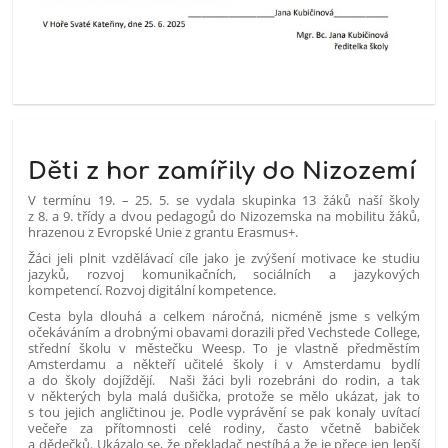
Děti z hor zamířily do Nizozemí
V termínu 19. – 25. 5. se vydala skupinka 13 žáků naší školy
z 8. a 9. třídy a dvou pedagogů do Nizozemska na mobilitu žáků,
hrazenou z Evropské Unie z grantu Erasmus+.
Žáci jeli plnit vzdělávací cíle jako je zvýšení motivace ke studiu
jazyků, rozvoj komunikačních, sociálních a jazykových
kompetencí. Rozvoj digitální kompetence.
Cesta byla dlouhá a celkem náročná, nicméně jsme s velkým
očekáváním a drobnými obavami dorazili před Vechstede College,
střední školu v městečku Weesp. To je vlastně předměstím
Amsterdamu a někteří učitelé školy i v Amsterdamu bydlí
a do školy dojíždějí. Naši žáci byli rozebráni do rodin, a tak
v některých byla malá dušička, protože se mělo ukázat, jak to
s tou jejich angličtinou je. Podle vyprávění se pak konaly uvítací
večeře za přítomnosti celé rodiny, často včetně babiček
a dědečků. Ukázalo se, že překladač nestíhá a že je přece jen lepší