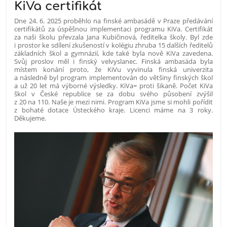
KiVa certifikát
Dne 24. 6. 2025 proběhlo na finské ambasádě v Praze předávání
certifikátů za úspěšnou implementaci programu KiVa. Certifikát
za naši školu převzala Jana Kubičinová, ředitelka školy. Byl zde
i prostor ke sdílení zkušeností v kolégiu zhruba 15 dalších ředitelů
základních škol a gymnázií, kde také byla nově KiVa zavedena.
Svůj proslov měl i finský velvyslanec. Finská ambasáda byla
místem konání proto, že KiVu vyvinula finská univerzita
a následně byl program implementován do většiny
finských škol
a už 20 let má výborné výsledky. KiVa= proti šikaně. Počet KiVa
škol v České republice se za dobu svého působení zvýšil
z 20 na 110. Naše je mezi nimi. Program KiVa jsme si mohli pořídit
z bohaté dotace Ústeckého kraje. Licenci máme na 3 roky.
Děkujeme.